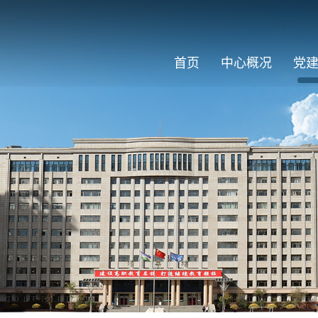
首页
中心概况
党