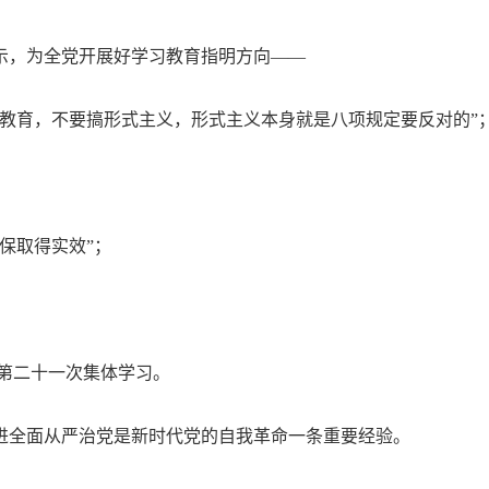
示，为全党开展好学习教育指明方向——
教育，不要搞形式主义，形式主义本身就是八项规定要反对的”
；
保取得实效”；
行第二十一次集体学习。
进全面从严治党是新时代党的自我革命一条重要经验。