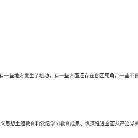
，有一些地方发生了松动，有一些方面还存在盲区死角，一些不
主义思想主题教育和党纪学习教育成果、纵深推进全面从严治党