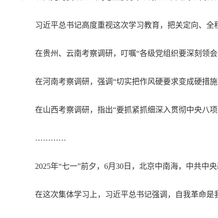
习近平总书记高度重视这次学习教育，把关定向、全
在贵州、云南考察调研，叮嘱“各级党组织要深刻领
在河南考察调研，强调“切实把作风硬要求变成硬措
在山西考察调研，指出“要抓紧抓细深入贯彻中央八
…………
2025年“七一”前夕，6月30日，北京中南海，中
在这次集体学习上，习近平总书记强调，自我革命是