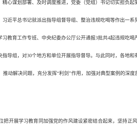
、精心谋划部署、及时调度推进，党委（党组）书记切实担负起第
。习近平总书记就派出指导组督导组、整治违规吃喝等作出一系
学习教育工作专班、中央纪委办公厅公开通报3批共4起违规吃喝
指导组，对30个地方和单位开展指导督导。与此同时，各地和有关
推动解决问题，充分发挥“利剑”作用，加强对典型案例的深度剖
位把开展学习教育同加强党的作风建设紧密结合起来，坚持正