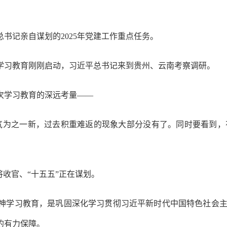
书记亲自谋划的2025年党建工作重点任务。
学习教育刚刚启动，习近平总书记来到贵州、云南考察调研。
次学习教育的深远考量——
气为之一新，过去积重难返的现象大部分没有了。同时要看到
将收官、“十五五”正在谋划。
神学习教育，是巩固深化学习贯彻习近平新时代中国特色社会
的有力保障。