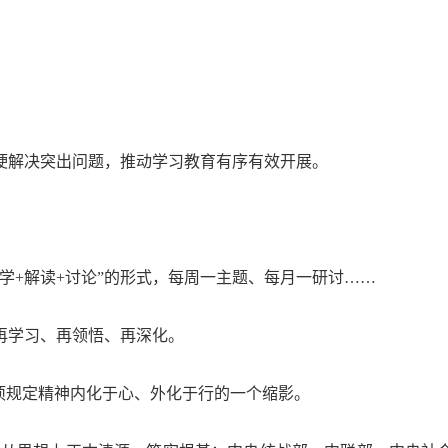
硬解决突出问题，推动学习教育有序有效开展。
学+解读+讨论”的形式，每周一主题、每月一研讨……
再学习、再领悟、再深化。
项规定精神内化于心、外化于行的一个缩影。