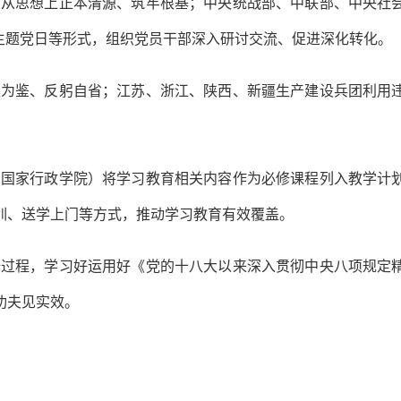
力从思想上正本清源、筑牢根基；中央统战部、中联部、中央社
主题党日等形式，组织党员干部深入研讨交流、促进深化转化。
案为鉴、反躬自省；江苏、浙江、陕西、新疆生产建设兵团利用
（国家行政学院）将学习教育相关内容作为必修课程列入教学计
训、送学上门等方式，推动学习教育有效覆盖。
全过程，学习好运用好《党的十八大以来深入贯彻中央八项规定
功夫见实效。