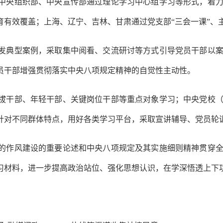
中央组织部、中央宣传部通过理论学习中心组学习等形式，着
育有效覆盖；上海、辽宁、吉林、甘肃通过党支部“三会一课”、
发典型案例，采取集中阅看、交流研讨等方式引导党员干部以
员干部增强贯彻落实中央八项规定精神的自觉性主动性。
拔干部、年轻干部、关键岗位干部等重点对象学习；中央党校
针对不同群体特点，用好各类学习平台，采取宣讲辅导、党员轮
的作风建设的重要论述和中央八项规定及其实施细则精神贯穿
习材料，进一步提高政治站位、强化思想认识，在学深悟透上下