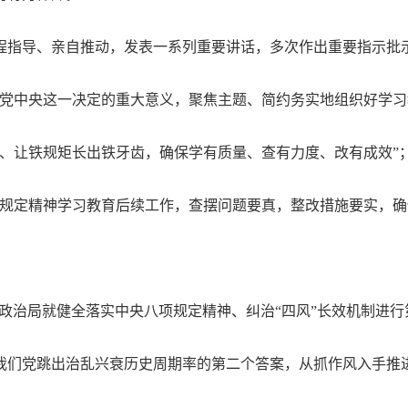
程指导、亲自推动，发表一系列重要讲话，多次作出重要指示批
会党中央这一决定的重大意义，聚焦主题、简约务实地组织好学习
施、让铁规矩长出铁牙齿，确保学有质量、查有力度、改有成效”
项规定精神学习教育后续工作，查摆问题要真，整改措施要实，确
共中央政治局就健全落实中央八项规定精神、纠治“四风”长效机制进
我们党跳出治乱兴衰历史周期率的第二个答案，从抓作风入手推