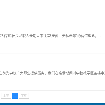
石”精神是龙职人长期以来“默默无闻、无私奉献”的价值理念，...
前为学校广大师生提供服务。我们在疫情期间对学校教学区各楼宇进.
上页
1
下页