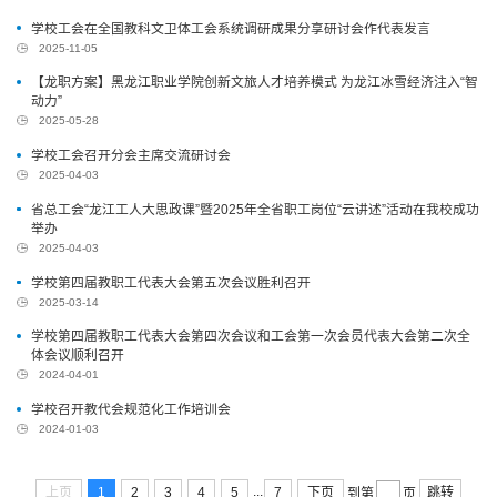
学校工会在全国教科文卫体工会系统调研成果分享研讨会作代表发言
2025-11-05
【龙职方案】黑龙江职业学院创新文旅人才培养模式 为龙江冰雪经济注入“智
动力”
2025-05-28
学校工会召开分会主席交流研讨会
2025-04-03
省总工会“龙江工人大思政课”暨2025年全省职工岗位“云讲述”活动在我校成功
举办
2025-04-03
学校第四届教职工代表大会第五次会议胜利召开
2025-03-14
学校第四届教职工代表大会第四次会议和工会第一次会员代表大会第二次全
体会议顺利召开
2024-04-01
学校召开教代会规范化工作培训会
2024-01-03
...
上页
1
2
3
4
5
7
下页
跳转
到第
页