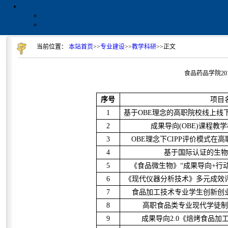
当前位置：
本站首页
>>
专业建设
>>
教学科研
>>
正文
食品药品学院20
序号
项目
1
基于OBE理念的高职院校线上线
2
成果导向(OBE)课程教
3
OBE理念下CIPP评价模式在
4
基于国际认证的生物
5
《食品微生物》“成果导向+行
6
《现代仪器分析技术》多元成效
7
食品加工技术专业学生创新创
8
高职食品类专业现代学徒制
9
成果导向2.0《焙烤食品加