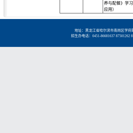
养与配餐》学习
应用）
地址：黑龙江省哈尔滨市南岗区学府路5号
招生办电话：0451-86681637 87501262 87501