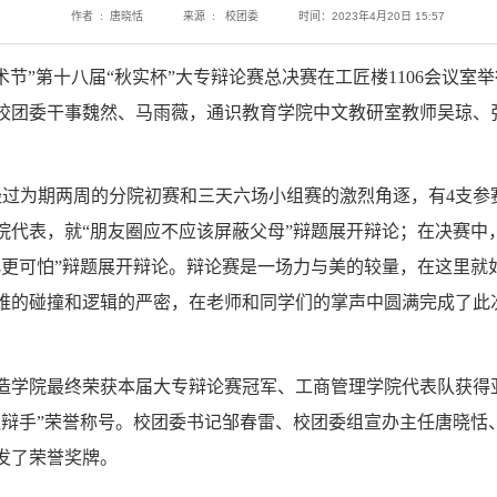
作者 : 唐晓恬
来源 : 校团委
时间：2023年4月20日 15:57
艺术节”第十八届“秋实杯”大专辩论赛总决赛在工匠楼1106会议
校团委干事魏然、马雨薇，通识教育学院中文教研室教师吴琼、
，经过为期两周的分院初赛和三天六场小组赛的激烈角逐，有4支
院代表，就“朋友圈应不应该屏蔽父母”辩题展开辩论；在决赛中
化更可怕”辩题展开辩论。辩论赛是一场力与美的较量，在这里就
维的碰撞和逻辑的严密，在老师和同学们的掌声中圆满完成了此
造学院最终荣获本届大专辩论赛冠军、工商管理学院代表队获得
佳辩手”荣誉称号。校团委书记邹春雷、校团委组宣办主任唐晓恬
发了荣誉奖牌。