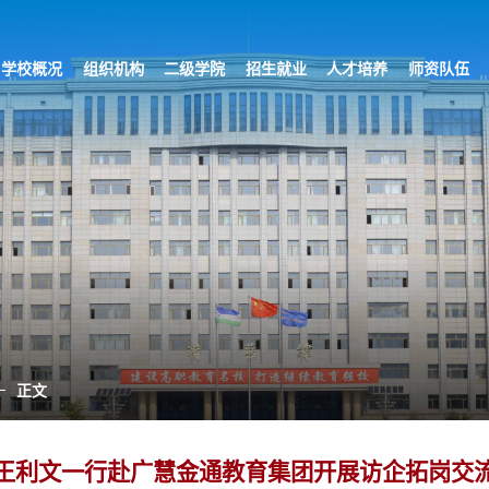
学校概况
组织机构
二级学院
招生就业
人才培养
师资队伍
正文
王利文一行赴广慧金通教育集团开展访企拓岗交