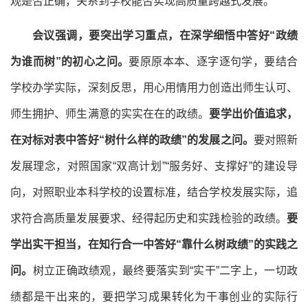
观是否正确，关系到学校能否实现高质量跨越式发展。
会议
强调，要突出学习重点，在深学细悟中答好
“
政绩
为谁而树
”
的初心之问。
要原原本本、逐字逐句学，要结合
学校办学实际，深刻反思，用心用情用力创造出师生认可、
师生拥护、师生满意的实实在在的政绩。
要学出价值追求，
在对标对表中答好
“
树什么样的政绩
”
的发展之问。
要对照新
发展理念，对照国家“双高计划”“服务好、支撑好”的建设导
向，对照职业本科学校的设置标准，结合学校发展实际，追
求符合高质量发展要求、经得起历史和实践检验的政绩。
要
学出实干担当，在知行合一中答好
“
靠什么树政绩
”
的实践之
问。
树立正确政绩观，最终要落实到“实干”二字上，一切政
绩都是干出来的，要把学习成果转化为干事创业的实际行