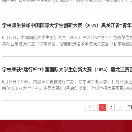
思维模式和良好的团队协作精神，取得了优异成绩，为学校赢得荣誉。
作的高度认可。我...
学校师生参加中国国际大学生创新大赛（2025）黑龙江省“青
6月13日，中国国际大学生创新大赛（2025）黑龙江省“青年红色筑
与创业学院党总支书记李勇民、智能制造技术学院党总支副书记李焕然
（2025）黑龙江省“青年红色筑梦之旅”活动启动仪式现场本次活动以
怀，发扬奋斗精神，...
学校荣获“建行杯”中国国际大学生创新大赛（2024）黑龙江赛
6月18日至19日，由黑龙江省教育厅主办，哈尔滨工业大学、牡丹江师范
哈尔滨工业大学举办。本届大赛自4月启动以来，学校申报大赛项目6365项
40项，铜奖25项，各项指标均为历年之最。6月18日上午，“建行杯”
活动中心隆重....
上页
1
2
3
下