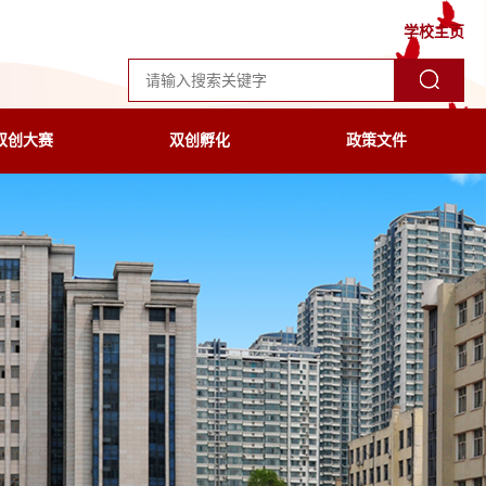
学校主页
双创大赛
双创孵化
政策文件