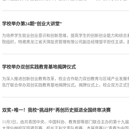
银奖40项、铜奖25项，参赛规模与获奖质量继续稳居省内高职院校前列
一等奖3项、...
学校举办第24期“创业大讲堂”
为培养学生就业创业意识和创新思维，提高学生的创新创业能力和综合素质
院组织，特邀黑龙江省天琪投资管理有限公司副总经理邹平担任主讲，
大众消费、碳中和等五大前沿方向开展专题培训。讲座由创新与创业学
剖析了上述五大领...
学校举办双创实践教育基地揭牌仪式
​为深入推进创新创业教育改革，校企合作助力双创教育与区域产业发展有
告厅联合举办双创实践教育基地揭牌仪式。揭牌仪式上，校企双方正式
的双创实践教育基地。该基地将充分利用企业优势教育资源，聚焦双创
库、人才库、导师库....
双奖+唯一！我校“挑战杯”再创历史挺进全国终审决赛
11月3日，由共青团中央、中国科协、教育部等部门联合主办的第十九
大学仙林校区鸣锣开赛。校长王利文率队参赛。本届竞赛以“青春为中国式