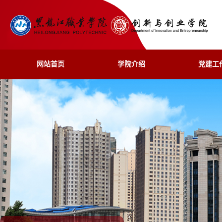
网站首页
学院介绍
党建工