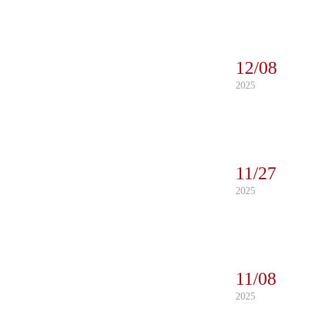
12/08
2025
11/27
2025
11/08
2025