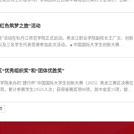
此次获奖不仅是对我校创新创业教育成果的肯定，更是对我校卓越组织工
年红色筑梦之旅”活动
梦之旅”活动在牡丹江师范学院正式启动。黑龙江职业学院副校长王广文、创新
以及三名学生代表受邀参加此次活动。▲中国国际大学生创新大赛
“扎根边疆心向中央”为主题，旨在引导广大青年坚定理想信念，厚植家国情
区“优秀组织奖”和“团体优胜奖”
学院承办的“建行杯”中国国际大学生创新大赛（2025）黑龙江赛区决赛在
，累计参赛学生23521人次；获得省赛奖项80项，其中金奖15项，银奖
中国国际大学生创新大赛（2025）黑龙江赛区决赛暨开幕式在哈尔滨工业大学
页