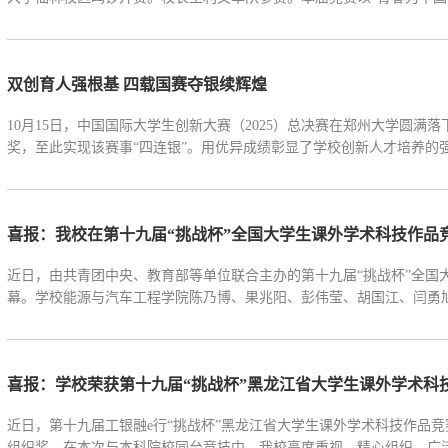
赛，提交作品达40余万件，创下赛事规模新纪录。黑龙江省共有13件作
晋级全国终审...
双创育人强根基 四载国赛夺银续辉煌
10月15日，中国国际大学生创新大赛（2025）总决赛在郑州大学圆
奖，至此实现该赛事“四连银”。用优异成绩彰显了学校创新人才培养的
赛自启动以来，学校高度重视，依托顶层设计统筹推进各环节工作。在
给予密切支持与....
喜报：我校在第十九届“挑战杯”全国大学生课外学术科技作品
近日，由共青团中央、教育部等单位联合主办的第十九届“挑战杯”全国
幕。学校能源与汽车工程学院陈乃博、果兆阳、彭伟莹、胡国江、闫勇
985、211高校同台竞技中，团队凭借作品《双五轴免示教协同焊接机
卓等教师指导完成....
喜报：学校荣获第十九届“挑战杯”黑龙江省大学生课外学术科
近日，第十九届工银融e行“挑战杯”黑龙江省大学生课外学术科技作品
组织奖。在本次与本科院校同台竞技中，我校高度重视，精心组织，广