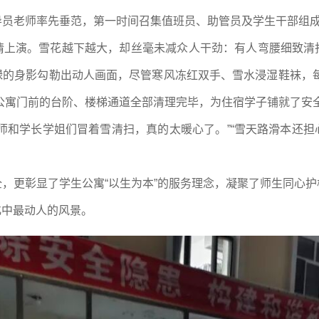
员老师率先垂范，第一时间召集值班员、助管员及学生干部组成
情上演。雪花越下越大，却丝毫未减众人干劲：有人弯腰细致清
碌的身影勾勒出动人画面，尽管寒风冻红双手、雪水浸湿鞋袜，每
公寓门前的台阶、楼梯通道全部清理完毕，为住宿学子铺就了安全
师和学长学姐们冒着雪清扫，真的太暖心了。”“雪天路滑本还
，更彰显了学生公寓“以生为本”的服务理念，凝聚了师生同心
化中最动人的风景。