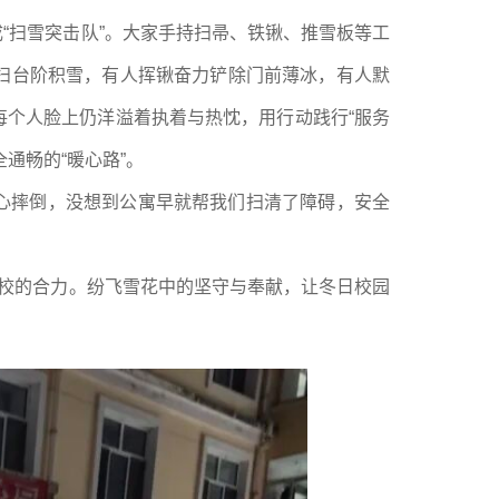
“扫雪突击队”。大家手持扫帚、铁锹、推雪板等工
扫台阶积雪，有人挥锹奋力铲除门前薄冰，有人默
个人脸上仍洋溢着执着与热忱，用行动践行“服务
通畅的“暖心路”。
担心摔倒，没想到公寓早就帮我们扫清了障碍，安全
护校的合力。纷飞雪花中的坚守与奉献，让冬日校园