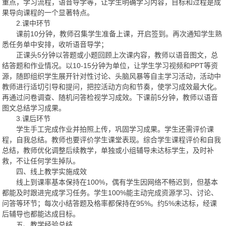
重点，学习流程，语音导学等，让学生明确学习内容，目标和过程是成
果导向课程的一个显著特点。
2.课中环节
课前10分钟，教师召集学生准备上课，开启签到。再次通知学生熟
悉任务单中安排，收听语音导学；
正课头5分钟以答题或小题回顾上次课内容，教师以语音图文，总
结答题和作业情况。以10-15分钟为单位，让学生学习视频和PPT等资
源，随即组织学生展开针对性讨论、头脑风暴等自主学习活动，活动中
教师进行适切引导和提问，把控活动方向和节奏，使学习成效最大化。
再通过问卷调查、随机问答检视学习成效。下课前5分钟，教师以语音
图文总结学习成果。
3.课后环节
学生手工完成作业并拍照上传，巩固学习成果。学生还需评价课
程，自我总结。教师也要评价学生课堂表现。综合学生课程评价和自我
总结，教师优化调整后续教学，单独或小组辅导未达标学生，及时补
救，不让任何学生掉队。
四、线上教学实施成效
线上到课率基本保持在100%，偶有学生因网络不畅迟到，但基本
都能及时跟进完成学习任务。学生100%能主动完成资源学习、讨论、
问答等环节；每次小结答题及格率都保持在95%。约5%未达标，经课
后辅导也都能达成目标。
五、教学经验总结